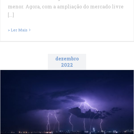
menor. Agora, com a ampliação do mercado livre
[...]
> Ler Mais
dezembro
2022