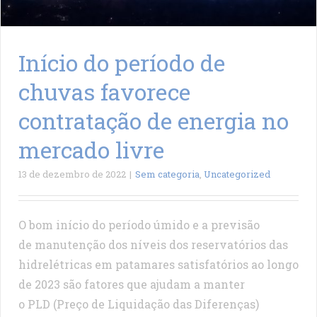
Início do período de
chuvas favorece
contratação de energia no
mercado livre
13 de dezembro de 2022
|
Sem categoria
,
Uncategorized
O bom início do período úmido e a previsão
de manutenção dos níveis dos reservatórios das
hidrelétricas em patamares satisfatórios ao longo
de 2023 são fatores que ajudam a manter
o PLD (Preço de Liquidação das Diferenças)