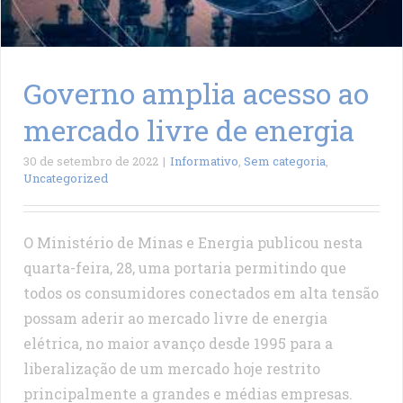
Governo amplia acesso ao
mercado livre de energia
30 de setembro de 2022
|
Informativo
,
Sem categoria
,
Uncategorized
O Ministério de Minas e Energia publicou nesta
quarta-feira, 28, uma portaria permitindo que
todos os consumidores conectados em alta tensão
possam aderir ao mercado livre de energia
elétrica, no maior avanço desde 1995 para a
liberalização de um mercado hoje restrito
principalmente a grandes e médias empresas.