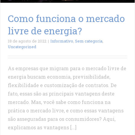
Como funciona o mercado
livre de energia?
18 de agosto de 2022
|
Informativo
,
Sem categoria
,
Uncategorized
As empresas que migram para o mercado livre de
energia buscam economia, previsibilidade,
flexibilidade e customização de contratos. De
fato, essas são as principais vantagens deste
mercado. Mas, você sabe como funciona na
prática o mercado livre, e como essas vantagens
são asseguradas para os consumidores? Aqui,
explicamos as vantagens [...]