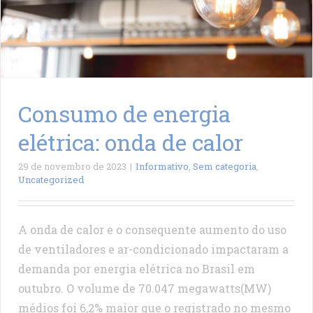
Consumo de energia
elétrica: onda de calor
29 de novembro de 2023
|
Informativo
,
Sem categoria
,
Uncategorized
A onda de calor e o consequente aumento do uso
de ventiladores e ar-condicionado impactaram a
demanda por energia elétrica no Brasil em
outubro. O volume de 70.047 megawatts(MW)
médios foi 6,2% maior que o registrado no mesmo