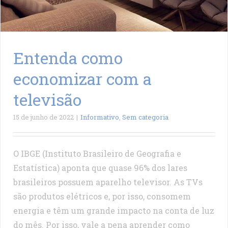
Entenda como
economizar com a
televisão
15 de junho de 2022
|
Informativo
,
Sem categoria
O IBGE (Instituto Brasileiro de Geografia e
Estatística) aponta que quase 96% dos lares
brasileiros possuem aparelho televisor. As TVs
são produtos elétricos e, por isso, consomem
energia e têm um grande impacto na conta de luz
do mês. Por isso, vale a pena aprender como