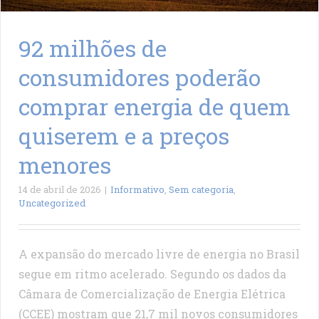
92 milhões de
consumidores poderão
comprar energia de quem
quiserem e a preços
menores
14 de abril de 2026
|
Informativo
,
Sem categoria
,
Uncategorized
A expansão do mercado livre de energia no Brasil
segue em ritmo acelerado. Segundo os dados da
Câmara de Comercialização de Energia Elétrica
(CCEE) mostram que 21,7 mil novos consumidores