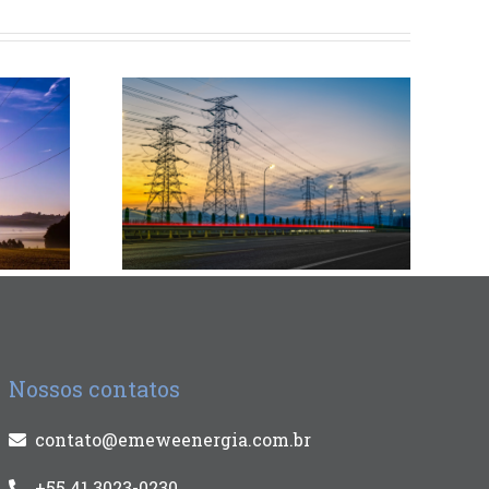
Nossos contatos
contato@emeweenergia.com.br
+55 41 3023-0230