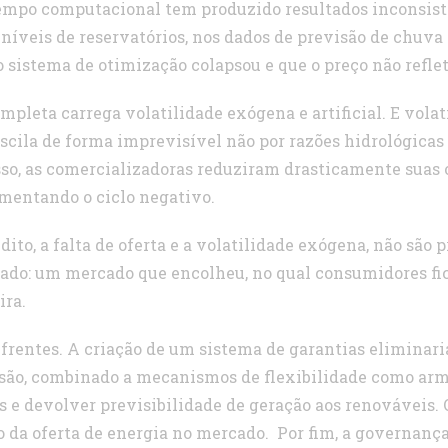
empo computacional tem produzido resultados inconsist
 níveis de reservatórios, nos dados de previsão de chuva
 sistema de otimização colapsou e que o preço não reflet
leta carrega volatilidade exógena e artificial. E volati
scila de forma imprevisível não por razões hidrológicas
isso, as comercializadoras reduziram drasticamente sua
imentando o ciclo negativo.
édito, a falta de oferta e a volatilidade exógena, não sã
do: um mercado que encolheu, no qual consumidores fi
ira.
rentes. A criação de um sistema de garantias eliminaria 
ssão, combinado a mecanismos de flexibilidade como ar
s e devolver previsibilidade de geração aos renováveis. 
 da oferta de energia no mercado. Por fim, a governança