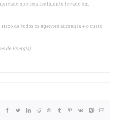
 mercado que seja realmente levado em
risco de todos os agentes aumenta e o custo
es de Energia)
Facebook
Twitter
LinkedIn
Reddit
WhatsApp
Tumblr
Pinterest
Vk
Xing
E-
mail