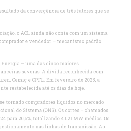
esultado da convergência de três fatores que se
gociação, o ACL ainda não conta com um sistema
re comprador e vendedor — mecanismo padrão
ld Energia — uma das cinco maiores
nanceiras severas. A dívida reconhecida com
uren, Cemig e CPFL. Em fevereiro de 2025, a
te restabelecida até os dias de hoje.
êm se tornado compradores líquidos no mercado
acional do Sistema (ONS). Os cortes – chamados
24 para 20,6%, totalizando 4.021 MW médios. Os
ongestionamento nas linhas de transmissão. Ao