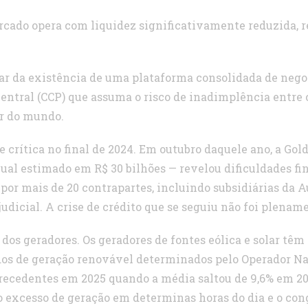
ercado opera com liquidez significativamente reduzida, r
esar da existência de uma plataforma consolidada de ne
 central (CCP) que assuma o risco de inadimplência ent
r do mundo.
e crítica no final de 2024. Em outubro daquele ano, a Go
ual estimado em R$ 30 bilhões — revelou dificuldades fi
por mais de 20 contrapartes, incluindo subsidiárias da A
icial. A crise de crédito que se seguiu não foi plenamen
e dos geradores. Os geradores de fontes eólica e solar t
çados de geração renovável determinados pelo Operador N
recedentes em 2025 quando a média saltou de 9,6% em 20
s o excesso de geração em determinas horas do dia e o c