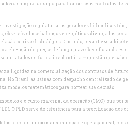
igados a comprar energia para honrar seus contratos de 
investigação regulatória: os geradores hidráulicos têm, 
, observável nos balanços energéticos divulgados por a
elação ao risco hidrológico. Contudo, levanta-se a hipó
ara elevação de preços de longo prazo, beneficiando este
scontratados de forma involuntária — questão que cabe
 baixa liquidez na comercialização dos contratos de futur
ia. No Brasil, as usinas com despacho centralizado de g
liza modelos matemáticos para nortear sua decisão.
modelos é o custo marginal da operação (CMO), que por su
PLD). O PLD serve de referência para a precificação dos c
elos a fim de aproximar simulação e operação real, ma