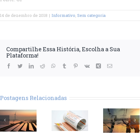
14 de dezembro de 2018
|
Informativo
,
Sem categoria
Compartilhe Essa História, Escolha a Sua
Plataforma!
Facebook
Twitter
LinkedIn
Reddit
WhatsApp
Tumblr
Pinterest
Vk
Xing
E-
mail
Postagens Relacionadas