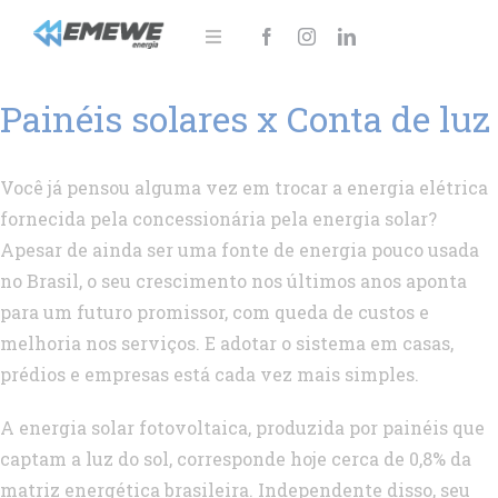
Ir
para
Toggle
Navigation
o
Sobre
Painéis solares x Conta de luz
conteúdo
Soluções
Você já pensou alguma vez em trocar a energia elétrica
Notícias
fornecida pela concessionária pela energia solar?
Apesar de ainda ser uma fonte de energia pouco usada
Área do cliente
no Brasil, o seu crescimento nos últimos anos aponta
para um futuro promissor, com queda de custos e
Fale Conosco!
melhoria nos serviços. E adotar o sistema em casas,
prédios e empresas está cada vez mais simples.
A energia solar fotovoltaica, produzida por painéis que
captam a luz do sol, corresponde hoje cerca de 0,8% da
matriz energética brasileira. Independente disso, seu