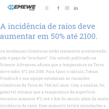
Ir
para
Toggle
Navigation
o
Sobre
A incidência de raios deve
conteúdo
Soluções
aumentar em 50% até 2100.
Notícias
As mudanças climáticas estão realmente acontecendo,
Área do cliente
não é papo de “ecochato”. Um estudo publicado na
Science Advances, afirma que a temperatura na Terra
Fale Conosco!
deve subir 4°C até 2100. Para fazer o cálculo, Tobias
Friedrich e sua equipe estudaram as variações
climáticas da Terra de 784 mil anos. Com a análise, foi
possível estimar que a temperatura da superfície
terrestre aumente 4°C até o fim do século, além da maior
incidência de raios. Esse aumento levará inundações a