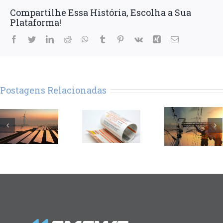
Compartilhe Essa História, Escolha a Sua
Plataforma!
Facebook
Twitter
LinkedIn
Reddit
WhatsApp
Tumblr
Pinterest
Vk
Xing
E-
mail
Postagens Relacionadas