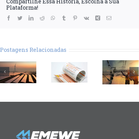
Compartilhe Essa História, Escolha a Sua
Plataforma!
Facebook
Twitter
LinkedIn
Reddit
WhatsApp
Tumblr
Pinterest
Vk
Xing
E-
mail
Postagens Relacionadas