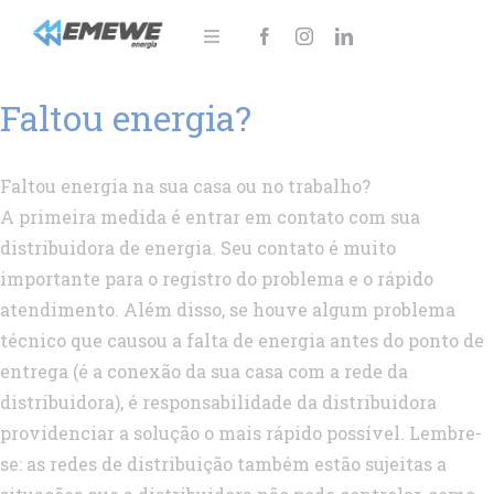
Ir
para
Toggle
Navigation
o
Sobre
Faltou energia?
conteúdo
Soluções
Faltou energia na sua casa ou no trabalho?
Notícias
A primeira medida é entrar em contato com sua
distribuidora de energia. Seu contato é muito
Área do cliente
importante para o registro do problema e o rápido
atendimento. Além disso, se houve algum problema
Fale Conosco!
técnico que causou a falta de energia antes do ponto de
entrega (é a conexão da sua casa com a rede da
distribuidora), é responsabilidade da distribuidora
providenciar a solução o mais rápido possível. Lembre-
se: as redes de distribuição também estão sujeitas a