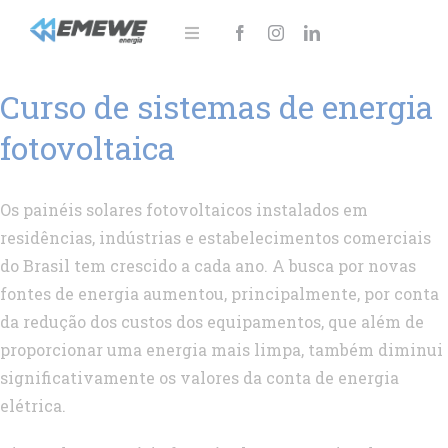
Ir
para
Toggle
Navigation
o
Sobre
Curso de sistemas de energia
conteúdo
Soluções
fotovoltaica
Notícias
Os painéis solares fotovoltaicos instalados em
Área do cliente
residências, indústrias e estabelecimentos comerciais
do Brasil tem crescido a cada ano. A busca por novas
Fale Conosco!
fontes de energia aumentou, principalmente, por conta
da redução dos custos dos equipamentos, que além de
proporcionar uma energia mais limpa, também diminui
significativamente os valores da conta de energia
elétrica.