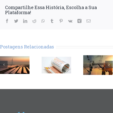
Compartilhe Essa História, Escolha a Sua
Plataforma!
Facebook
Twitter
LinkedIn
Reddit
WhatsApp
Tumblr
Pinterest
Vk
Xing
E-
mail
Postagens Relacionadas