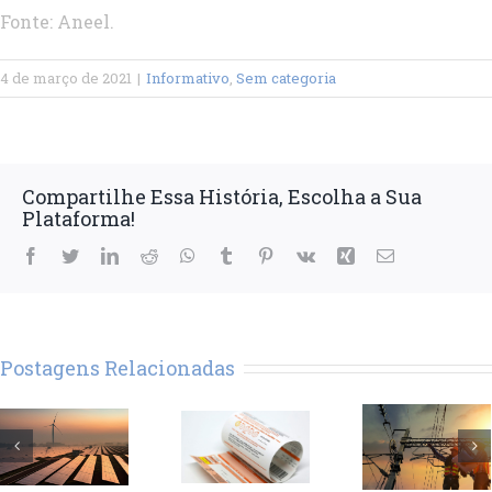
Fonte: Aneel.
4 de março de 2021
|
Informativo
,
Sem categoria
Compartilhe Essa História, Escolha a Sua
Plataforma!
Facebook
Twitter
LinkedIn
Reddit
WhatsApp
Tumblr
Pinterest
Vk
Xing
E-
mail
Postagens Relacionadas