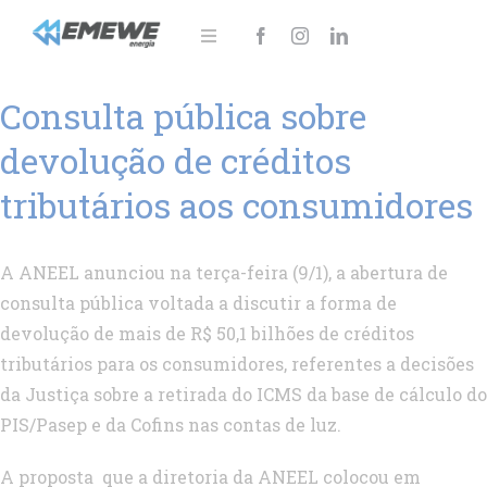
Ir
para
Toggle
Navigation
o
Sobre
Consulta pública sobre
conteúdo
Soluções
devolução de créditos
tributários aos consumidores
Notícias
Área do cliente
A ANEEL anunciou na terça-feira (9/1), a abertura de
consulta pública voltada a discutir a forma de
Fale Conosco!
devolução de mais de R$ 50,1 bilhões de créditos
tributários para os consumidores, referentes a decisões
da Justiça sobre a retirada do ICMS da base de cálculo do
PIS/Pasep e da Cofins nas contas de luz.
A proposta que a diretoria da ANEEL colocou em