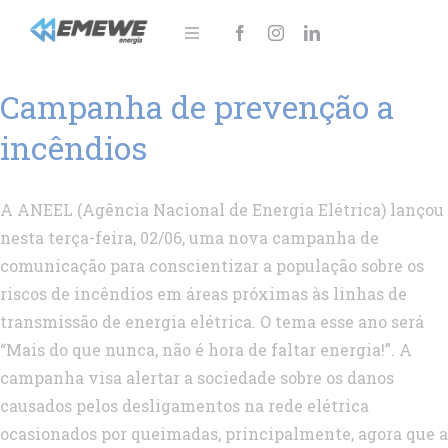
Ir
para
Toggle
Navigation
o
Sobre
Campanha de prevenção a
conteúdo
Soluções
incêndios
Notícias
A ANEEL (Agência Nacional de Energia Elétrica) lançou
Área do cliente
nesta terça-feira, 02/06, uma nova campanha de
comunicação para conscientizar a população sobre os
Fale Conosco!
riscos de incêndios em áreas próximas às linhas de
transmissão de energia elétrica. O tema esse ano será
“Mais do que nunca, não é hora de faltar energia!”. A
campanha visa alertar a sociedade sobre os danos
causados pelos desligamentos na rede elétrica
ocasionados por queimadas, principalmente, agora que a