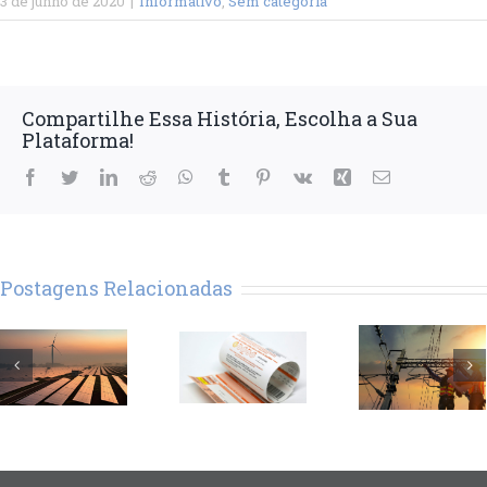
3 de junho de 2020
|
Informativo
,
Sem categoria
Compartilhe Essa História, Escolha a Sua
Plataforma!
Facebook
Twitter
LinkedIn
Reddit
WhatsApp
Tumblr
Pinterest
Vk
Xing
E-
mail
Postagens Relacionadas