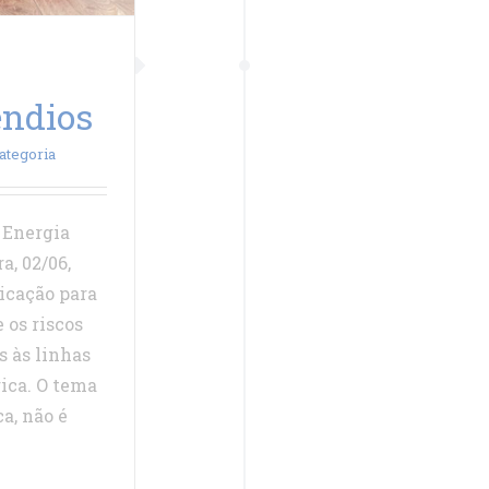
êndios
ategoria
 Energia
a, 02/06,
cação para
 os riscos
 às linhas
rica. O tema
a, não é