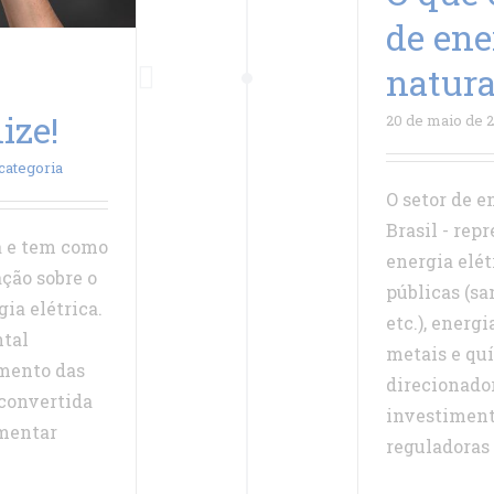
de ene
natura
ize!
20 de maio de 
categoria
O setor de e
Brasil - rep
a e tem como
energia elét
ação sobre o
públicas (sa
gia elétrica.
etc.), energ
ntal
metais e qu
mento das
direcionado
 convertida
investiment
imentar
reguladoras [.