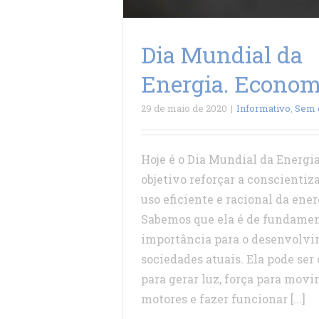
Dia Mundial da
Energia. Econom
29 de maio de 2020
|
Informativo
,
Sem 
Hoje é o Dia Mundial da Energi
objetivo reforçar a conscientiz
uso eficiente e racional da ener
Sabemos que ela é de fundame
importância para o desenvolvi
sociedades atuais. Ela pode ser
para gerar luz, força para mov
motores e fazer funcionar [...]