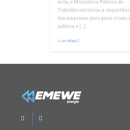
nota, o Ministério Público do
Trabalho salientou a importânc
das empresas para gerir crises 
pública e [...]
> Ler Mais