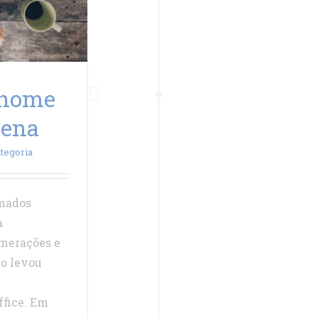
 home
tena
tegoria
rmados
a
merações e
io levou
ffice. Em