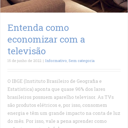
Entenda como
economizar com a
televisão
15 de junho de 2022
|
Informativo
,
Sem categoria
O IBGE (Instituto Brasileiro de Geografia e
Estatística) aponta que quase 96% dos lares
brasileiros possuem aparelho televisor. As TVs
são produtos elétricos e, por isso, consomem
energia e têm um grande impacto na conta de luz
do mês. Por isso, vale a pena aprender como