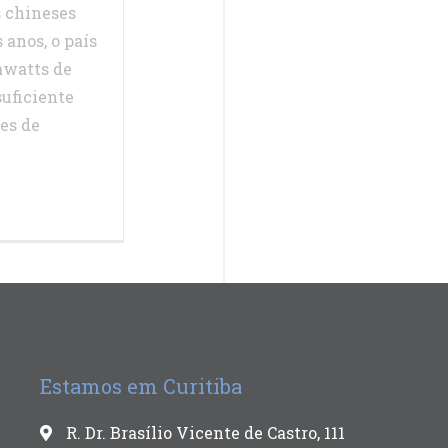
s chineses
anos, o país
awatts de
suficiente
es de
Estamos em Curitiba
R. Dr. Brasílio Vicente de Castro, 111