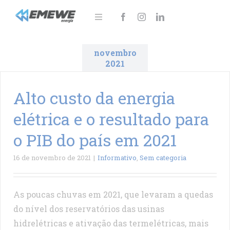
Ir
para
Toggle
Navigation
o
Sobre
conteúdo
novembro
2021
Soluções
Notícias
Alto custo da energia
elétrica e o resultado para
Área do cliente
o PIB do país em 2021
Fale Conosco!
16 de novembro de 2021
|
Informativo
,
Sem categoria
As poucas chuvas em 2021, que levaram a quedas
do nível dos reservatórios das usinas
hidrelétricas e ativação das termelétricas, mais