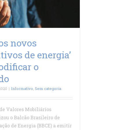
os novos
ativos de energia’
dificar o
do
2020
|
Informativo
,
Sem categoria
de Valores Mobiliários
zou o Balcão Brasileiro de
ação de Energia (BBCE) a emitir