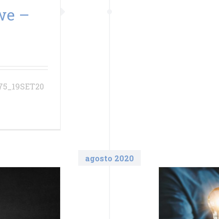
we –
175_19SET20
agosto 2020