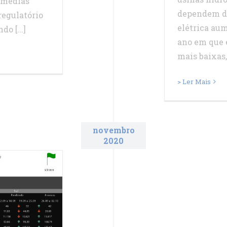
s médias
dependem de
regulatório
elétrica au
o [...]
ano em que 
mais baixas, a
> Ler Mais
novembro
2020