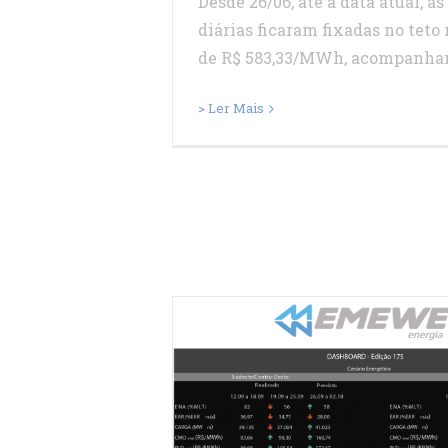
Desde 26/06, até a data atual, a
diárias ficaram fixadas no teto 
de R$ 583,33/MWh, acompanhand
> Ler Mais