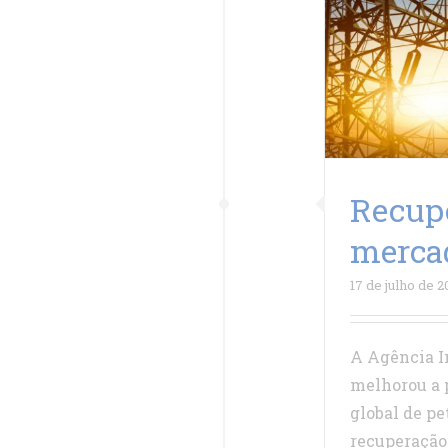
Recup
mercad
17 de julho de 
A Agência I
melhorou a 
global de pe
recuperação 