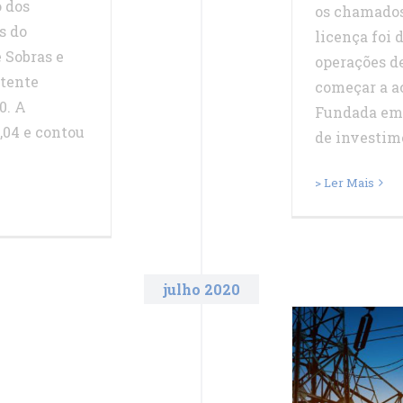
o dos
os chamados 
s do
licença foi 
Sobras e
operações d
stente
começar a ac
0. A
Fundada em 
,04 e contou
de investime
> Ler Mais
julho 2020