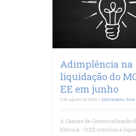
Adimplência na
liquidação do M
EE em junho
3 de agosto de 2020
|
Informativo
,
Sem 
A Câmara de Comercialização d
Elétrica - CCEE concluiu a liqu