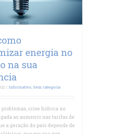
 como
izar energia no
o na sua
ncia
021
|
Informativo
,
Sem categoria
 problemas, crise hídrica no
ligada ao aumento nas tarifas de
que a geração do país depende de
elétricas, que por sua vez