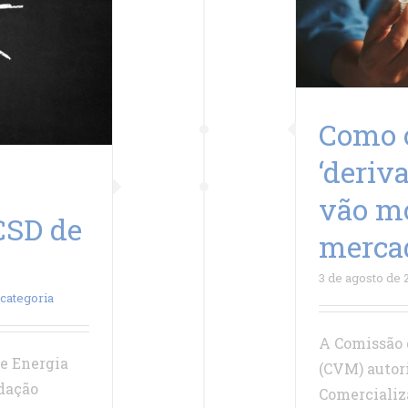
Como 
‘deriv
vão mo
CSD de
merca
3 de agosto de 
categoria
A Comissão 
e Energia
(CVM) autori
idação
Comercializ