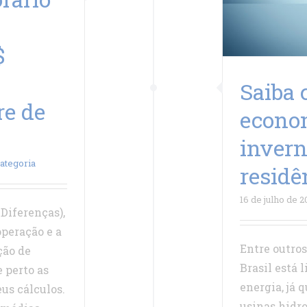
$
Saiba
re de
econom
invern
ategoria
residê
16 de julho de 2
Diferenças),
peração e a
Entre outros
ção de
Brasil está 
 perto as
energia, já 
eus cálculos.
usinas hidro