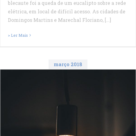
blecaute foi a queda de um eucalipto sobre a rede
elétrica, em local de difícil acesso. As cidades de
Domingos Martins e Marechal Floriano, [...]
> Ler Mais
março 2018