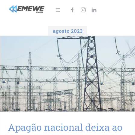
Ir
para
Toggle
Navigation
o
Sobre
conteúdo
agosto 2023
Soluções
Notícias
Área do cliente
Fale Conosco!
Apagão nacional deixa ao