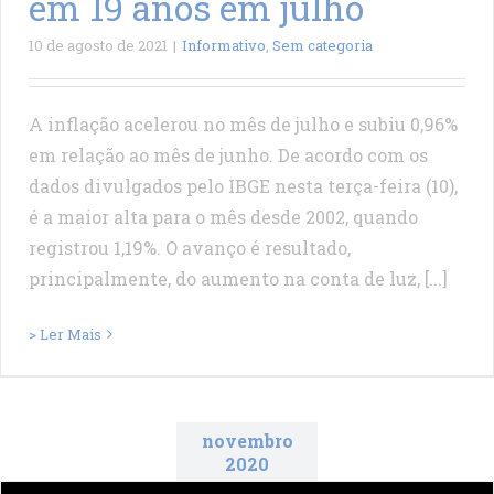
em 19 anos em julho
10 de agosto de 2021
|
Informativo
,
Sem categoria
A inflação acelerou no mês de julho e subiu 0,96%
em relação ao mês de junho. De acordo com os
dados divulgados pelo IBGE nesta terça-feira (10),
é a maior alta para o mês desde 2002, quando
registrou 1,19%. O avanço é resultado,
principalmente, do aumento na conta de luz, [...]
> Ler Mais
novembro
2020