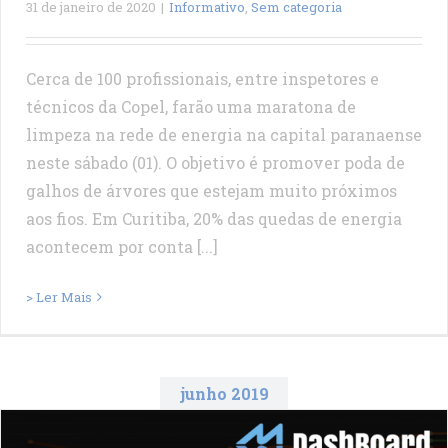
31 de janeiro de 2020
|
Informativo
,
Sem categoria
Cerca de 100 profissionais, entre inspetores e
técnicos da Copel, farão uma maratona de
limpeza na rede de energia na capital paranaense
neste sábado (01). O objetivo é promover poda de
galhos de árvores que estejam muito próximos
aos fios. Em Curitiba, 20% das quedas de energia
acontecem por conta [...]
> Ler Mais
junho 2019