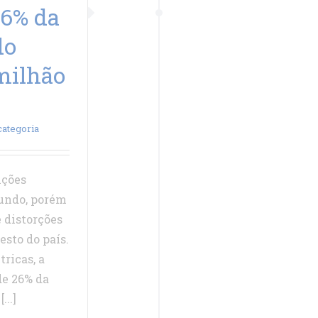
26% da
do
milhão
ategoria
nções
mundo, porém
 distorções
esto do país.
tricas, a
de 26% da
..]