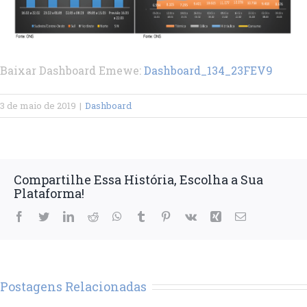
Baixar Dashboard Emewe:
Dashboard_134_23FEV9
3 de maio de 2019
|
Dashboard
Compartilhe Essa História, Escolha a Sua
Plataforma!
Facebook
Twitter
LinkedIn
Reddit
WhatsApp
Tumblr
Pinterest
Vk
Xing
E-
mail
Postagens Relacionadas