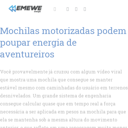
Ir
para
Toggle
Navigation
o
Sobre
Mochilas motorizadas podem
conteúdo
Soluções
poupar energia de
aventureiros
Notícias
Área do cliente
Você provavelmente já cruzou com algum vídeo viral
que mostra uma mochila que consegue se manter
Fale Conosco!
estável mesmo com caminhadas do usuário em terrenos
desnivelados. Um grande sistema de engenharia
consegue calcular quase que em tempo real a força
necessária a ser aplicada em pesos na mochila para que
ela se mantenha sob a mesma altura do movimento
anterior, o que reflete em uma repassagem muito menor