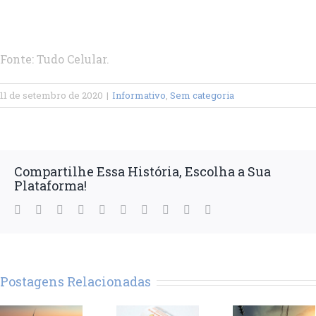
Fonte: Tudo Celular.
11 de setembro de 2020
|
Informativo
,
Sem categoria
Compartilhe Essa História, Escolha a Sua
Plataforma!
Facebook
Twitter
LinkedIn
Reddit
WhatsApp
Tumblr
Pinterest
Vk
Xing
E-
mail
Postagens Relacionadas