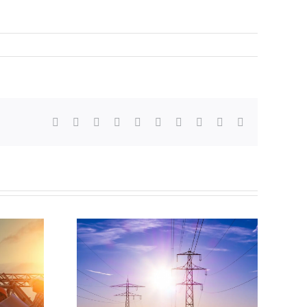
Facebook
Twitter
LinkedIn
Reddit
WhatsApp
Tumblr
Pinterest
Vk
Xing
E-
mail