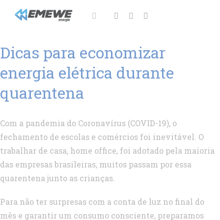
Ir
para
Toggle
Navigation
o
Sobre
Dicas para economizar
conteúdo
Soluções
energia elétrica durante
quarentena
Notícias
Área do cliente
Com a pandemia do Coronavírus (COVID-19), o
fechamento de escolas e comércios foi inevitável. O
Fale Conosco!
trabalhar de casa, home office, foi adotado pela maioria
das empresas brasileiras, muitos passam por essa
quarentena junto as crianças.
Para não ter surpresas com a conta de luz no final do
mês e garantir um consumo consciente, preparamos