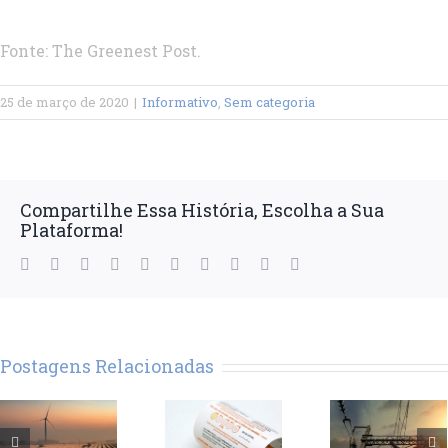
Fonte: The Greenest Post.
25 de março de 2020
|
Informativo
,
Sem categoria
Compartilhe Essa História, Escolha a Sua
Plataforma!
Facebook
Twitter
LinkedIn
Reddit
WhatsApp
Tumblr
Pinterest
Vk
Xing
E-
mail
Postagens Relacionadas